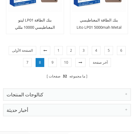
بنك الطاقة المغناطيسي
ليتو LP01 بنك الطاقة
Lito LP01 5000mah Metal
المغناطيسي 10000 مللي
Magsafe
أمبير
6
5
4
3
2
1
الصفحة الأولى
آخر صفحة
10
9
8
7
ما مجموعه
32
صفحات
كتالوجات المنتجات
أخبار حديثة