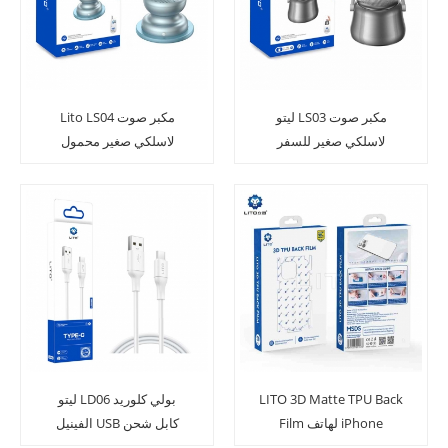
ليتو LS03 مكبر صوت
Lito LS04 مكبر صوت
لاسلكي صغير للسفر
لاسلكي صغير محمول
ومغناطيسي قوي
LITO 3D Matte TPU Back
ليتو LD06 بولي كلوريد
Film لهاتف iPhone
الفينيل USB كابل شحن
سريع