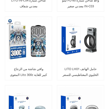
ليتو PD 60 واط شاحن سيارة
LITO IN-C04 شاحن سيارة
معدني صغير IN-C03
معدني شفاف
LITO LH01 حامل الهاتف
واقي شاشة من الزجاج
الخليوي المغناطيسي للسفر
المقوى Lito 300c كبير للغاية