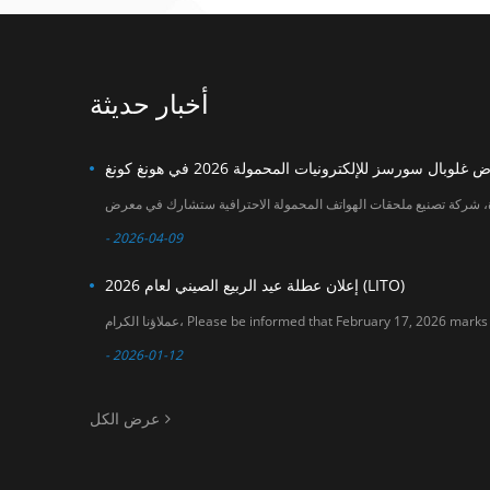
within January 2026
جديدة للتعاون في
. Our sales team will
سوق ملحقات الهواتف
do their best to
المحمولة. التاريخ: 18-
assist you before
21 أبريل 2026 المكان:
and after the
معرض آسيا وورلد
أخبار حديثة
holiday period. We
إكسبو (القاعة 3 و6)
sincerely appreciate
رقم الجناح: 6U20
your understanding
and support. If you
have any questions
or need assistance
with order planning,
please feel free to
- 2026-04-09
contact us. Thank
you for your
إعلان عطلة عيد الربيع الصيني لعام 2026 (LITO)
continued trust in
LITO. LITO Team
- 2026-01-12
عرض الكل