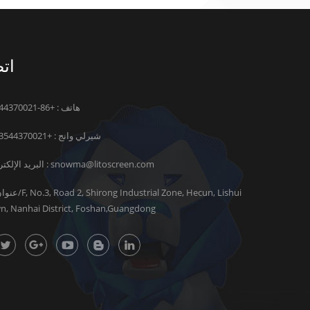
اتص
هاتف : +86-13544370021
شيرلي وانج :
+8613544370021
snowma@litoscreen.com
البريد الإلكتروني :
n, Nanhai District, Foshan,Guangdong