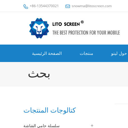
+86-13544370021
snowma@litoscreen.com
حول ليتو
منتجات
الصفحة الرئيسية
بحث
كتالوجات المنتجات
سلسلة حامي الشاشة