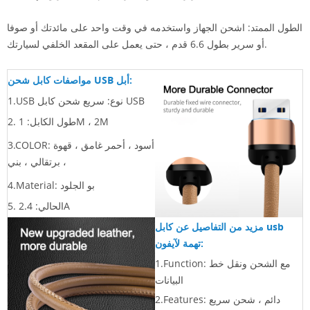
الطول الممتد: اشحن الجهاز واستخدمه في وقت واحد على مائدتك أو صوفا
أو سرير بطول 6.6 قدم ، حتى يعمل على المقعد الخلفي لسيارتك.
مواصفات كابل شحن USB أبل:
1.USB نوع: سريع شحن كابل USB
طول الكابل: 1M ، 2M
2.
أسود ، أحمر غامق ، قهوة
3.COLOR:
، برتقالي ، بني
4.Material: بو الجلود
الحالي: 2.4A
5.
مزيد من التفاصيل عن كابل usb
تهمة لآيفون:
مع الشحن ونقل خط
1.Function:
البيانات
دائم ، شحن سريع
2.Features: