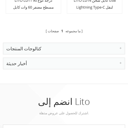
LITO LD14 كابل شحن USB
LITO LD11 90 درجة كوع
Lightning Type-C لنقل
مسطح مضفر 60 وات كابل
البيانات بسلك مضفر
شحن USB
ما مجموعه
1
صفحات
كتالوجات المنتجات
أخبار حديثة
انضم إلى Lito
اشترك للحصول على عروض مذهلة.