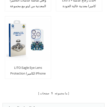
Lito S + أحدث زجاج عدسة
واقي شاشة عدسات الكاميرا
كاميرا معدنية عالية الجودة
المعدنية من ليتو مع مجموعة
لهاتف iPhone 13
تثبيت سهلة لسلسلة
سامسونج جالاكسي S23
الترا S23
LITO Eagle Eye Lens
Protection لكاميرا iPhone
14
ما مجموعه
1
صفحات