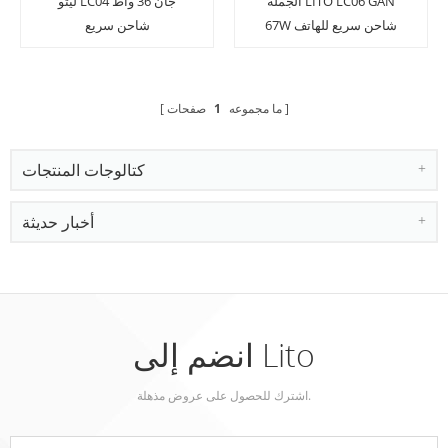
الجملة LITO LC06 GAN
ليتو LC04 جان 36 واط
67W شاحن سريع للهاتف
شاحن سريع
المحمول والكمبيوتر اللوحي
والكمبيوتر المحمول
ما مجموعه
1
صفحات
كتالوجات المنتجات
أخبار حديثة
انضم إلى Lito
اشترك للحصول على عروض مذهلة.