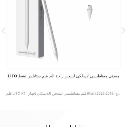
LITO معدني مغناطيسي لاسلكي لشحن راحة اليد قلم ستايلس نشط
قلم LITO K1 ، قلم مغناطيسي للشحن اللاسلكي لجهاز iPad مع رفض راحة اليد ، قلم رصاص نشط متوافق مع (2018-2022) Apple iPad ، للكتابة / الرسم بدقة