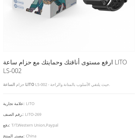
ارفع مستوى أناقتك وحمايتك مع حزام ساعة LITO
LS-002
LS-002 - حيث يلتقي الأسلوب بالمتانة والراحة.
الساعة LITO
حزام
LITO
علامة تجارية:
LITO-269
رقم الصنف.:
T/T,Western Union,Paypal
دفع:
China
مصدر المنتج: