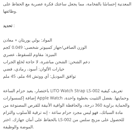
المعدنية إحساسًا بالفخامة، مما يجعل ساعتك فكرة عصرية مع الحفاظ على
وظائفها.
:
تحديد
المواد: بولي يوريثان + معادن
الوزن الصافي/جهاز كمبيوتر شخصى: 0.049 كجم
الميزة: مقاوم للسقوط، عصري
دعم الشحن: الشحن مباشرة، لا حاجة لخلع الجراب
خيارات الألوان: أسود، رمادي، فضي
توافق الموديل: آي ووتش 44 ملم، 45 ملم
باختصار، يعيد حزام الساعة LITO Watch Strap LS-002 تعريف كيفية
إضافة إكسسوارات Apple Watch وحمايتها. بفضل التثبيت بخطوة واحدة،
والحماية بزاوية 360 درجة، والحافظة الواقية الأنيقة للقرص المصنوعة من
مادة السبائك، فهو ليس مجرد حزام ساعة - إنه ترقية للأسلوب والتزام
بالحفاظ على أمان جهازك. اختر LS-002 للحصول على مزيج سلس من
الموضة والوظيفة.