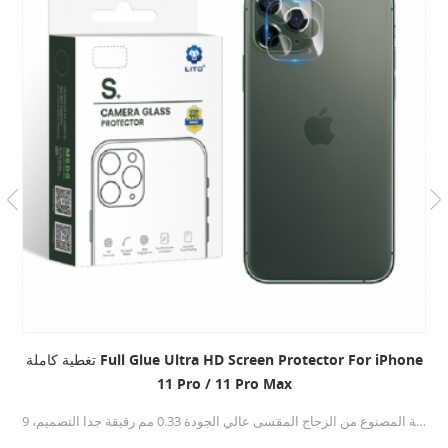
تغطية كاملة Full Glue Ultra HD Screen Protector For iPhone
11 Pro / 11 Pro Max
هذا حامي شاشة العدسة المصنوع من الزجاج المقسى عالي الجودة 0.33 مم رقيقة جدا التصميم، 9H صلابة ، حماية عدسة iPhone 11 pro / 11 pro max بشكل فعال من تكسير .