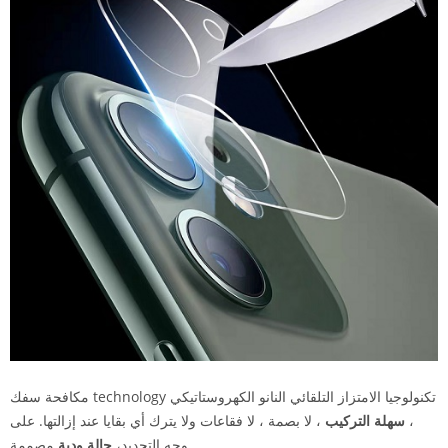
مكافحة سفك technology تكنولوجيا الامتزاز التلقائي النانو الكهروستاتيكي
،
سهلة التركيب
، لا بصمة ، لا فقاعات ولا يترك أي بقايا عند إزالتها. على
مصممة.
وجه التحديد،
حالة ودية