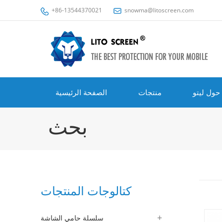
+86-13544370021
snowma@litoscreen.com
حول ليتو
منتجات
الصفحة الرئيسية
بحث
كتالوجات المنتجات
سلسلة حامي الشاشة