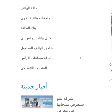
حالة الهاتف
ملحقات هاتفية أخرى
بنك الطاقة
كابل بيانات يو اس بي
شاحن الهاتف المحمول
سلسلة سماعات الرأس
ابة 0.33mm
المتحدث اللاسلكي
ليتو . 0.33 مم رقيقة جدا أبل اي فون 12 /
أخبار حديثة
شاشةارتفاع الوضوح،
شركة ليتو
ستعرض منتجاتها
في معرض