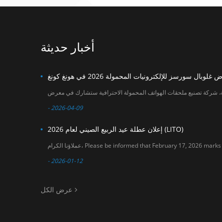
within January 2026
جديدة للتعاون في
. Our sales team will
سوق ملحقات الهواتف
do their best to
المحمولة. التاريخ: 18-
assist you before
21 أبريل 2026 المكان:
and after the
معرض آسيا وورلد
أخبار حديثة
holiday period. We
إكسبو (القاعة 3 و6)
sincerely appreciate
رقم الجناح: 6U20
your understanding
and support. If you
have any questions
or need assistance
with order planning,
please feel free to
- 2026-04-09
contact us. Thank
you for your
إعلان عطلة عيد الربيع الصيني لعام 2026 (LITO)
continued trust in
LITO. LITO Team
- 2026-01-12
عرض الكل