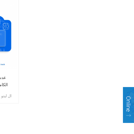
الكام
ال ليتو 
مع طبقة