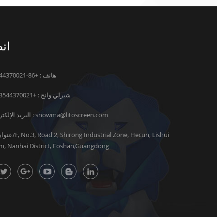
اتص
هاتف : +86-13544370021
شيرلي وانج :
+8613544370021
snowma@litoscreen.com
البريد الإلكتروني :
n, Nanhai District, Foshan,Guangdong