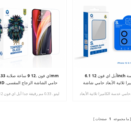
أبل اي فون 12 6.1inch عدسة
اي فون .12 9 ساعة صل
يرا ثلاثية الأبعاد حامي شاشة
HD .حامي الشاشة الزجاج المقسى
زجاج الحدود السوداء
.حامي عدسة الكاميرا ثلاثية الأبعاد
 مقاومة للماء يمنع. الحفاظ على
12 برو HD واقي ال
عدسة هاتفك في HD شفافة ونظيفة في
الشفافية العالية، والحساسية العالية
كل وقت
لمس. يضمن جمال الأصل من الشاشة.
ما مجموعه
1
صفحات