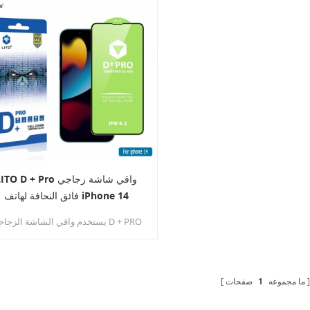
LITO D + Pro واقي شاشة زجا
فائق النحافة لهاتف iPhone 14
يستخدم واقي الشاشة الزجاجي + PRO
فائق النحافة زجاجًا بسمك 0.25 مم ،
وبالكاد يمكنك الشعور بوجود طبقة واقي
عند استخدامه على الهاتف المحمول ، م
يعيد إحساس المعدن العاري. تمتاز بطب
ما مجموعه
1
صفحات
مقاومة للزيت مقواة لمقاومة ممتازة
للتآكل ، ولن تترك بصمات الأصابع أو