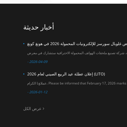
within January 2026
جديدة للتعاون في
. Our sales team will
سوق ملحقات الهواتف
do their best to
المحمولة. التاريخ: 18-
assist you before
21 أبريل 2026 المكان:
and after the
معرض آسيا وورلد
أخبار حديثة
holiday period. We
إكسبو (القاعة 3 و6)
sincerely appreciate
رقم الجناح: 6U20
your understanding
and support. If you
have any questions
or need assistance
with order planning,
please feel free to
- 2026-04-09
contact us. Thank
you for your
إعلان عطلة عيد الربيع الصيني لعام 2026 (LITO)
continued trust in
LITO. LITO Team
- 2026-01-12
عرض الكل