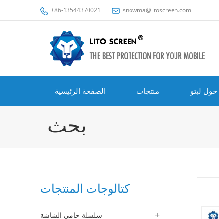
+86-13544370021
snowma@litoscreen.com
حول ليتو
منتجات
الصفحة الرئيسية
بحث
كتالوجات المنتجات
سلسلة حامي الشاشة