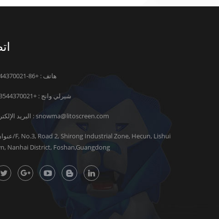
اتص
هاتف : +86-13544370021
شيرلي وانج :
+8613544370021
snowma@litoscreen.com
البريد الإلكتروني :
n, Nanhai District, Foshan,Guangdong