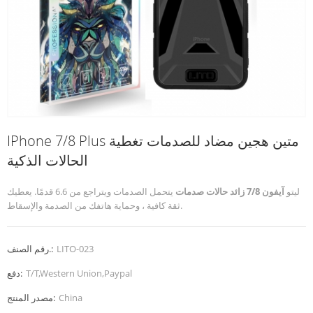
IPhone 7/8 Plus متين هجين مضاد للصدمات تغطية
الحالات الذكية
ليتو
آيفون 7/8 زائد حالات صدمات
يتحمل الصدمات ويتراجع من 6.6 قدمًا. يعطيك
ثقة كافية ، وحماية هاتفك من الصدمة والإسقاط.
LITO-023
رقم الصنف.:
T/T,Western Union,Paypal
دفع:
China
مصدر المنتج: