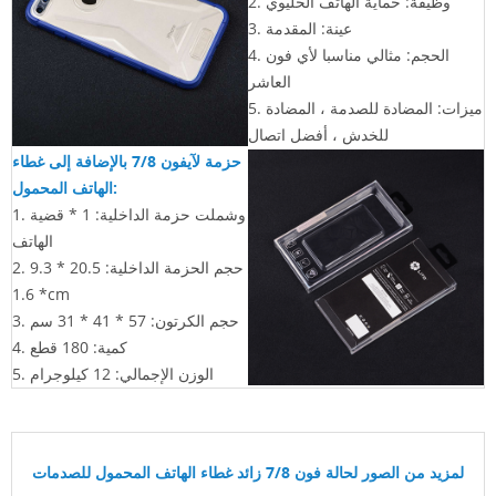
2. وظيفة: حماية الهاتف الخليوي
3. عينة: المقدمة
الحجم: مثالي مناسبا لأي فون
4.
العاشر
ميزات:
المضادة للصدمة ، المضادة
5.
للخدش ، أفضل اتصال
حزمة لآيفون 7/8 بالإضافة إلى غطاء
الهاتف المحمول:
1. وشملت حزمة الداخلية: 1 * قضية
الهاتف
2. حجم الحزمة الداخلية: 20.5 * 9.3
* 1.6cm
3. حجم الكرتون: 57 * 41 * 31
سم
4. كمية: 180 قطع
5. الوزن الإجمالي: 12 كيلوجرام
لمزيد من الصور لحالة فون 7/8 زائد غطاء الهاتف المحمول للصدمات