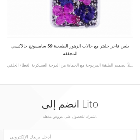
سامسونج جالاكسي S9 بلس فاخر جليتر مع حالات الزهور الطبيعية
المجففة
مدمج مع بتلات حقيقية وعناصر معدنية ، يمنح هاتفك مظهرًا جميلاً. تصميم الطبقة المزدوجة مع الحماية من الدرجة العسكرية الغطاء الخلفي PC الصلبة + TPU المصد يمكن أن تمتص قوة التأثير ، ويوفر الحماية الصلبة لجهاز Galaxy S9 Plus.
انضم إلى Lito
اشترك للحصول على عروض مذهلة.