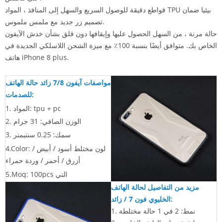
قواطع دقيقة للوصول السريع والسهل إلى المنافذ ، المواد TPU بيئيا ضمان
تصميم زر جديد مع ملمس ملموس.
حالة مرنة ، من السهل الحصول عليها وإيقافها دون قلق بشأن خدش الآيفون
الخاص بك. متوافق أيضًا بنسبة 100٪ مع ميزة الشحن اللاسلكي الجديدة في
هاتف iPhone 8 plus.
مواصفات آيفون 7/8 زائد حالة الهاتف
للصدمات:
1. المواد: tpu + pc
2. الوزن الصافي: 31 جرام
3. سمك: 0.25 سنتيمتر
4.Color: لون مختلط
أسود / أبيض /
أزرق / أحمر / وردة حمراء
5.Moq: 100pcs التي
مزيد من التفاصيل لحالة الهاتف
الخليوي فون 7 / زائد:
1. نمط: 2 في 1 حالة مختلطة