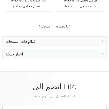
IPhone XS أمامي وخلفي
IPhone X صدمات نانو Tpu
Nano Tpu شاشة حامي
شاشة درع حامي مع أداة
فيلم مع أداة التثبيت
التطبيق
ما مجموعه
1
صفحات
كتالوجات المنتجات
أخبار حديثة
انضم إلى Lito
اشترك للحصول على عروض مذهلة.