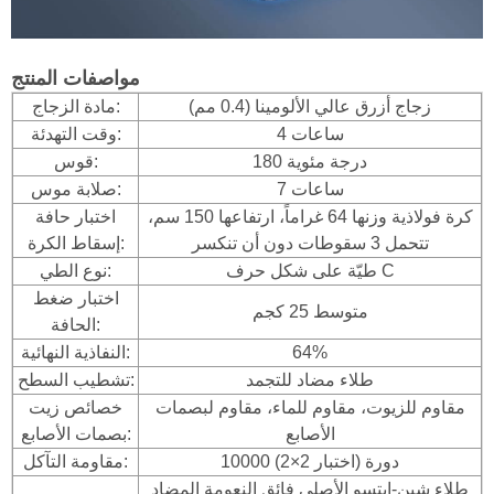
مواصفات المنتج
زجاج أزرق عالي الألومينا (0.4 مم)
مادة الزجاج:
4 ساعات
وقت التهدئة:
180 درجة مئوية
قوس:
7 ساعات
صلابة موس:
كرة فولاذية وزنها 64 غراماً، ارتفاعها 150 سم،
اختبار حافة
تتحمل 3 سقوطات دون أن تنكسر
إسقاط الكرة:
طيّة على شكل حرف C
نوع الطي:
اختبار ضغط
متوسط 25 كجم
الحافة:
64%
النفاذية النهائية:
طلاء مضاد للتجمد
تشطيب السطح:
مقاوم للزيوت، مقاوم للماء، مقاوم لبصمات
خصائص زيت
الأصابع
بصمات الأصابع:
10000 دورة (اختبار 2×2)
مقاومة التآكل:
طلاء شين-إيتسو الأصلي فائق النعومة المضاد