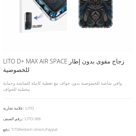
LITO D+ MAX AIR SPACE زجاج مقوى بدون إطار
للخصوصية
واقي شاشة للخصوصية بدون حواف مع تغطية كاملة للشاشة وحماية
محسّنة للحواف
LITO
علامة تجارية:
LITO-366
رقم الصنف.:
T/T,Western Union,Paypal
دفع: