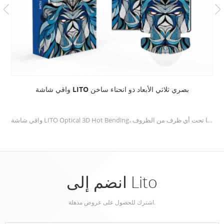
واقي شاشة LITO بصري ثلاثي الأبعاد ذو انحناء ساخن
واقي شاشة LITO Optical 3D Hot Bending، الحل الأمثل لحماية هواتفك الذكية ذات الشاشة المنحنية. تم تصميم واقي الشاشة هذا باستخدام أحدث التقنيات والمواد المتميزة، لتوفير ملاءمة سلسة وآمنة، مما يضمن بقاء جهازك محميًا تحت أي ظرف من الظروف.
انضم إلى Lito
اشترك للحصول على عروض مذهلة.