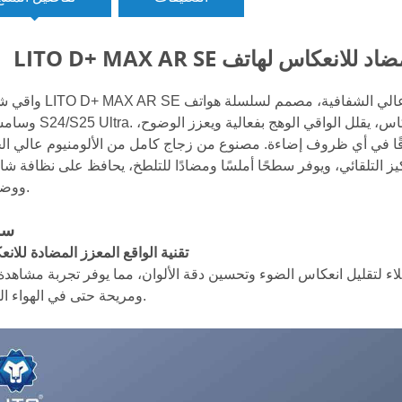
واقي شاشة LITO D+ MAX AR SE هو واقي شاشة زجاجي مقوى عالي الشفا
وسامسونج S24/S25 Ultra. بفضل تقنية الزجاج المقوى المتطورة المضادة
قًا في أي ظروف إضاءة. مصنوع من زجاج كامل من الألومنيوم عالي ال
التركيز التلقائي، ويوفر سطحًا أملسًا ومضادًا للتلطخ، يحافظ على نظافة ش
ووضوحها.
سم
تقنية الواقع المعزز المضادة للان
اء لتقليل انعكاس الضوء وتحسين دقة الألوان، مما يوفر تجربة مشاهدة
ومريحة حتى في الهواء الطلق.