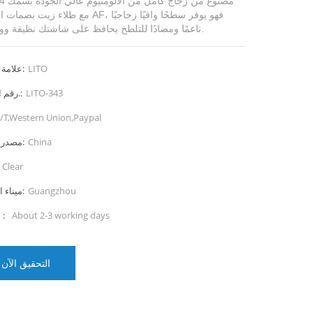
مع طلاء زيت بصمات الأصابع AF، فهو يوفر سطحًا وا
ناعمًا ومضادًا للتلطخ يحافظ على شاشتك نظيفة وواضحة.
LITO
علامة تجارية:
LITO-343
رقم الصنف.:
/T,Western Union,Paypal
China
مصدر المنتج:
Clear
Guangzhou
ميناء الشحن:
About 2-3 working days
المهلة：
التحقيق الآن