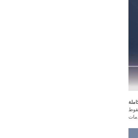
املة
سقوط