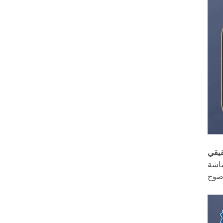
within January 2026
جديدة للتعاون في
. Our sales team will
سوق ملحقات الهواتف
do their best to
المحمولة. التاريخ: 18-
assist you before
21 أبريل 2026 المكان:
and after the
معرض آسيا وورلد
holiday period. We
إكسبو (القاعة 3 و6)
sincerely appreciate
رقم الجناح: 6U20
your understanding
and support. If you
have any questions
or need assistance
with order planning,
please feel free to
contact us. Thank
you for your
continued trust in
LITO. LITO Team
يقي
ى شاشة