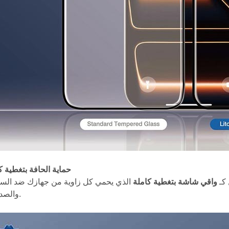
حماية الحافة بتغطية ك
واقي شاشة بتغطية كاملة
 كـ
الذي يحمي كل زاوية من جهازك ضد ال
والصدمات.