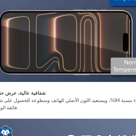
شفافية عالية، عرض حق
يضمن نفاذية الضوء بنسبة 94%، ويستعيد اللون الأصلي للهاتف وسطوعه للحصول عل
فائقة الوضوح.