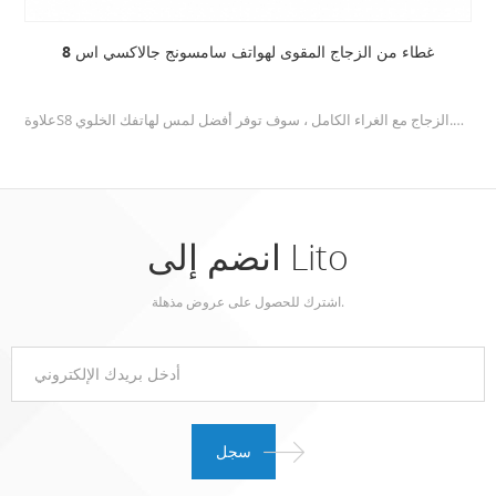
ابل اي فون 6 / 6S زائد 3D شاتيربر الشاشة الزجاج المقسى حماة
تم تصميمه خصيصًا لهاتف iPhone 6S iPhone 6. قم بتغطية حافة هاتفك إلى الحافة ، وامنح هاتفك أفضل حماية ووجه جديد تمامًا.
انضم إلى Lito
اشترك للحصول على عروض مذهلة.