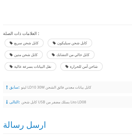
العلامات ذات الصلة :
كابل شحن سيليكون
كابل شحن سريع
كابل خالي من التشابك
كابل شحن متين
شاحن آمن للحرارة
نقل البيانات بسرعة عالية
سابق:
ليتو LD10 30W كابل بيانات معدني فائق الشحن
التالى:
كابل شحن USB بسلك مضفر من Lito LD08
ارسل رسالة