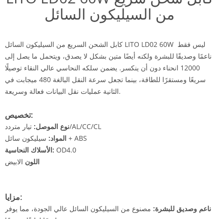
من السيليكون السائل
ليس فقط
كابل الشحن السريع من السيليكون السائل LITO LD02 60W
ناعمًا وصديقًا للبشرة ولكنه أيضًا متين بشكل لا يصدق، ويتحمل ما يصل إلى
12000 انحناء دون أن ينكسر. يضمن سلكه النحاسي عالي النقاء توصيلًا
سريعًا ومستقرًا للطاقة، بينما تجعل سرعة النقل البالغة 480 ميجابت في
الثانية عمليات نقل البيانات فعالة وسريعة.
تخصيص:
تيار متردد/AL/CC/CL
نوع الموصل:
سيليكون سائل + ABS
المواد:
OD4.0
الأسلاك النحاسية:
اللون
الابيض
مزايا:
ناعم وصديق للبشرة:
مصنوع من السيليكون السائل عالي الجودة، مما يوفر