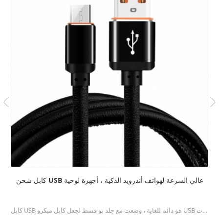
كابل شحن USB عالي السرعة لهواتف أندرويد الذكية ، أجهزة لوحية
كابل USB هو دائم للغاية ، وضعت مع جلد بو قسط لجعل كابل ميكرو USB أكثر مرونة ونعومة ، وأكثر دواما بكثير من كابلات USB العادية.