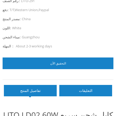
LITO-291
رقم الصنف.:
T/T,Western Union,Paypal
دفع:
China
مصدر المنتج:
White
اللون:
Guangzhou
ميناء الشحن:
About 2-3 working days
المهلة：
التحقيق الآن
التعليقات
تفاصيل المنتج
LITO LD02 60W كابل شحن سريع