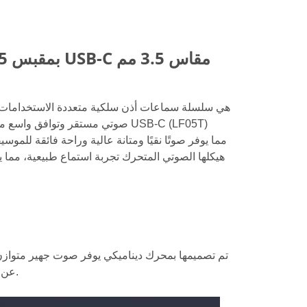
سماعات رأس ستيريو داخل الأذن LITO LF05 بمقبس USB-C مقاس 3.5 مم
صوتي مستقر وتوافق واسع مع مختل
هيكلها الصوتي المتحرك تجربة استماع طبيعية، مما
تم تصميمها بمحرك ديناميكي يوفر صوت جهير متوازن
عن سماعات أذن عالية الدقة عالية الجودة - أداء على مستوى التصميم السلكي.