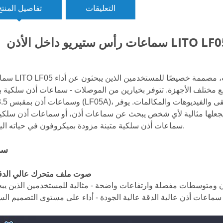
التعليقات
تفاصيل المنتج
سماعات LITO LF05 هي سلسلة سماعات أذن سلكية متعددة
ف الأجهزة. تتوفر بخيارين من الموصلات - سماعات أذن سلكية بمنفذ -C (LF05T
 يجعلها مثالية لأي شخص يبحث عن سماعات أذن، أو سماعات أذن سلكية
سماعات أذن سلكية متينة مزودة بميكروفون في حياته اليومية.
سم
1. صوت ملف متحرك عالي الدق
 ومتوسطات مفصلة وارتفاعات واضحة - مثالية للمستخدمين الذين يب