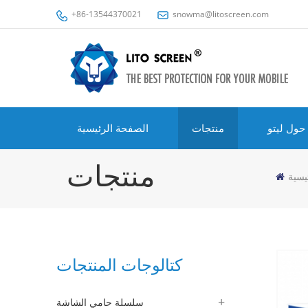
+86-13544370021
snowma@litoscreen.com
حول ليتو
منتجات
الصفحة الرئيسية
منتجات
يسية
كتالوجات المنتجات
سلسلة حامي الشاشة