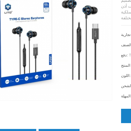
مستخدمين الذين يفضلون الصوت السلكي
ت أذن
ة USB-C ومقبس سماعات أذن 3.5 مم - لتناسب أجهزة
ختلفة
T
دفع:
اللون: