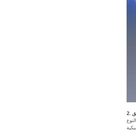
within January 2026
جديدة للتعاون في
. Our sales team will
سوق ملحقات الهواتف
do their best to
المحمولة. التاريخ: 18-
assist you before
21 أبريل 2026 المكان:
and after the
معرض آسيا وورلد
holiday period. We
إكسبو (القاعة 3 و6)
sincerely appreciate
رقم الجناح: 6U20
your understanding
and support. If you
have any questions
or need assistance
with order planning,
please feel free to
contact us. Thank
you for your
continued trust in
LITO. LITO Team
ق
استخدام السلس