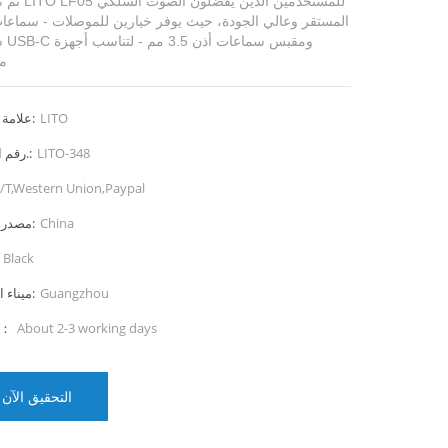
تم تصميم LITO LF05 لل
المستقر وعالي الجودة، حيث يوفر خيارين للموصلات - سماعا
سلكي
م
LITO
علامة تجارية:
LITO-348
رقم الصنف.:
/T,Western Union,Paypal
China
مصدر المنتج:
Black
Guangzhou
ميناء الشحن:
About 2-3 working days
المهلة：
التحقيق الآن