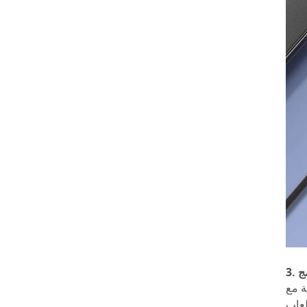
ج
ة مع