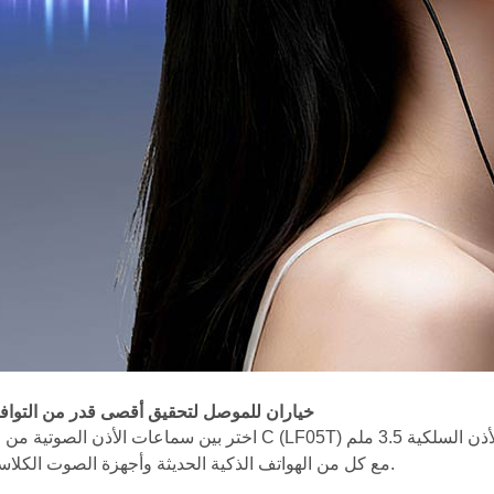
2. خياران للموصل لتحقيق أقصى قدر من التواف
اختر بين سماعات الأذن الصوتية من النوع C (LF05T) أو سماعات الأذن السلكية 3.5 ملم (LF05A)، مما يضمن ال
مع كل من الهواتف الذكية الحديثة وأجهزة الصوت الكلاسيكية.