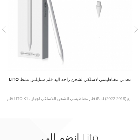
LITO معدني مغناطيسي لاسلكي لشحن راحة اليد قلم ستايلس نشط
قلم LITO K1 ، قلم مغناطيسي للشحن اللاسلكي لجهاز iPad مع رفض راحة اليد ، قلم رصاص نشط متوافق مع (2018-2022) Apple iPad ، للكتابة / الرسم بدقة
انضم إلى Lito