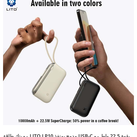
بنك طاقة LITO LP10 مدمج بمنفذ USB-C بقوة 22.5 واط
مع
مع