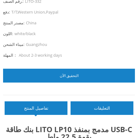
LITO-332
رقم الصنف.:
T/T,Western Union,Paypal
دفع:
China
مصدر المنتج:
white/black
اللون:
Guangzhou
ميناء الشحن:
About 2-3 working days
المهلة：
التحقيق الآن
التعليقات
تفاصيل المنتج
بنك طاقة LITO LP10 مدمج بمنفذ USB-C
بقوة 22.5 واط