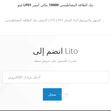
ليتو LP01 بنك الطاقة المغناطيسي 10000 مللي أمبير
اكتشف بنك الطاقة المغناطيسي LITO LP01 بسعة 10000 مللي أمبير في الساعة: بنك طاقة عالي السعة ومناسب للسفر مزود بمغناطيس قوي للشحن السهل والموثوق أثناء التنقل.
انضم إلى Lito
اشترك للحصول على عروض مذهلة.