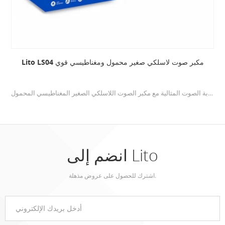
Lito LS04 مكبر صوت لاسلكي صغير محمول ومغناطيسي قوي
اكتشف تجربة الصوت المثالية مع مكبر الصوت اللاسلكي الصغير المغناطيسي المحمول Lito LS04 . تجمع هذه السماعة المدمجة بين التكنولوجيا المتطورة والتصميم العملي لتوفير جودة صوت فائقة أينما ذهبت.
انضم إلى Lito
اشترك للحصول على عروض مذهلة.