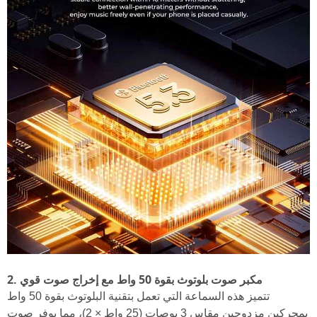
2. مكبر صوت بلوتوث بقوة 50 واط مع إخراج صوت قوي
تتميز هذه السماعة التي تعمل بتقنية البلوتوث بقوة 50 واط
بمحركين مزدوجين مقاس 3 بوصات (25 واط × 2)، مما يوفر صوت