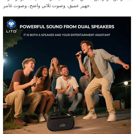
جهير عميق، وصوت ثلاثي واضح، وصوت غامر.