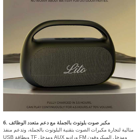
6. مكبر صوت بلوتوث بالجملة مع دعم متعدد الوظائف
مثالية لتجارة مكبرات الصوت بتقنية البلوتوث بالجملة، وتدعم منفذ
USB وبطاقة TF ومدخل AUX وراديو FM ومدخل الميكروفون