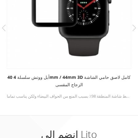
أبل ووتش سلسلة 4 40mm / 44mm 3D كامل لاصق حامي الشاشة
الزجاج المقسى
مصممة بحواف إطار سوداء ، ابل ايووس حامي الشاشة 40 مم / 44 مم يغطي فقط شاشة المنطقة 98٪ بسبب المنع من الحواف البيضاء ولكن يناسب تماما.
انضم إلى Lito