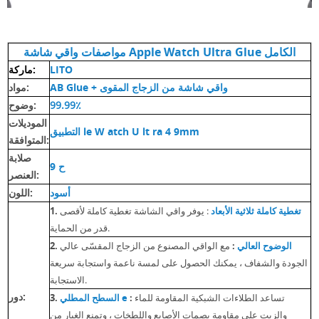
Glue الكامل
Ultra
مواصفات واقي شاشة Apple Watch
LITO
ماركة:
واقي شاشة من
الزجاج المقوى
AB Glue +
مواد:
99.99٪
وضوح:
الموديلات
9mm
4
ra
lt
atch U
le W
التطبيق
المتوافقة:
صلابة
9 ح
العنصر:
أسود
اللون:
تغطية كاملة
ثلاثية الأبعاد
: يوفر واقي الشاشة تغطية كاملة لأقصى
1.
قدر من الحماية.
الوضوح العالي
:
مع الواقي المصنوع من الزجاج المقسّى عالي
2.
الجودة والشفاف ، يمكنك الحصول على لمسة ناعمة واستجابة سريعة
الاستجابة.
دور:
تساعد الطلاءات الشبكية المقاومة للماء
:
e
السطح المطلي
3.
والزيت على مقاومة بصمات الأصابع واللطخات ، وتمنع الغبار من