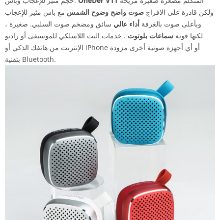
المتكلم مصغرة صغيرة مريحة
OneDer V11
حجم مثير للإعجاب وباس:
ولكن قادرة على الافراج
صوت واضح وضوح الشمس
مع باس مثير للإعجاب
وبأعلى صوت بالغرفة
أداء عالي
سائق ومضخم صوت السلبي. صغيرة ،
لكنها قوية
سماعات بلوتوث
. خدمات البث اللاسلكي للموسيقى أو راديو
الإنترنت من هاتفك الذكي أو iPhone أو أي أجهزة صوتية أخرى مزودة
بتقنية Bluetooth.