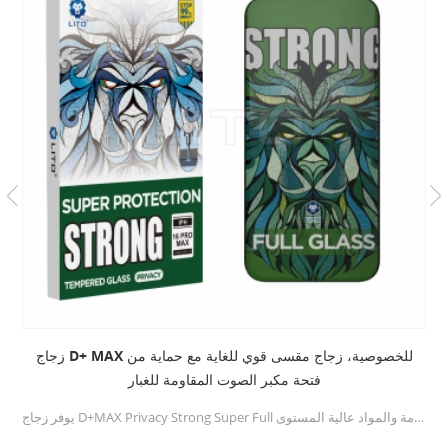
7.1 سماعة كمبيوتر سلكية للألعاب مع مايكروفون للكمبيوتر المكتبي
7.1 صوت واضح قوي يعمل بصوت قوي وعزل رائع للصوت المحيطي ومحرك نيوديميوم مغناطيسي عالي الدقة 50 مم ، دقة تحديد المواقع الصوتية تعزز حساسية وحدة السماعات ، وتجلب لك مجال صوت حيوي ، وضوح صوت ، وصوت شعور بالصدمة.