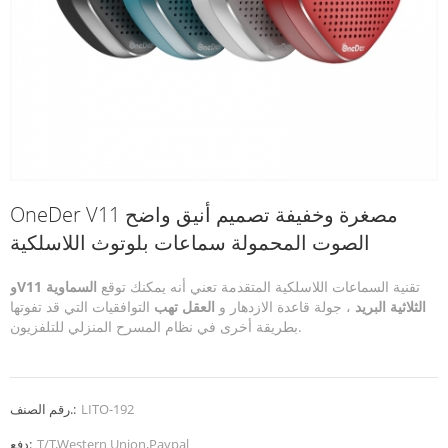
OneDer V11 مصغرة وخفيفة تصميم أنيق واضح
الصوت المحمولة سماعات بلوتوث اللاسلكية
تقنية السماعات اللاسلكية المتقدمة تعني أنه يمكنك توقع
السماوية
وV11
الثلاثية
البريد
، جولة قاعدة الازدهار و
العقل تهب
التوافقيات التي قد تفوتها
بطريقة أخرى في نظام المسرح المنزلي للتلفزيون.
LITO-192
رقم الصنف.:
T/T,Western Union,Paypal
دفع: