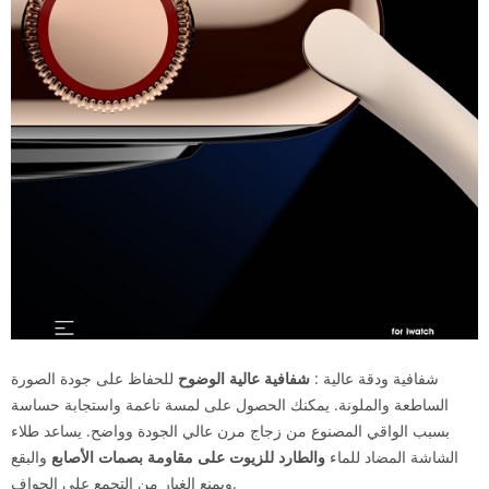
شفافية ودقة عالية :
شفافية عالية الوضوح
للحفاظ على جودة الصورة
الساطعة والملونة. يمكنك الحصول على لمسة ناعمة واستجابة حساسة
بسبب الواقي المصنوع من زجاج مرن عالي الجودة وواضح. يساعد طلاء
الشاشة المضاد للماء
والطارد
للزيوت على
مقاومة بصمات الأصابع
والبقع
ويمنع الغبار من التجمع على الحواف.