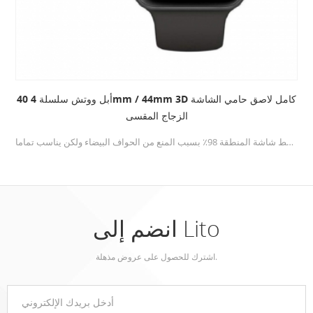
أبل ووتش سلسلة 4 40mm / 44mm 3D كامل لاصق حامي الشاشة
الزجاج المقسى
مصممة بحواف إطار سوداء ، ابل ايووس حامي الشاشة 40 مم / 44 مم يغطي فقط شاشة المنطقة 98٪ بسبب المنع من الحواف البيضاء ولكن يناسب تماما.
انضم إلى Lito
اشترك للحصول على عروض مذهلة.