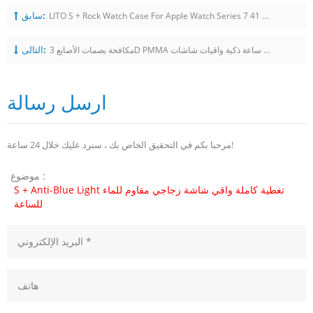
سابق:
LITO S + Rock Watch Case For Apple Watch Series 7 41 مللي متر 45 مللي متر
التالى:
مكافحة بصمات الأصابع 3D PMMA ساعة ذكية واقيات شاشات Huawei جي تي 2E رياضة
ارسل رسالة
مرحبا بكم في التحقيق الخاص بك ، سنرد عليك خلال 24 ساعة!
موضوع :
S + Anti-Blue Light تغطية كاملة واقي شاشة زجاجي مقاوم للماء
للساعة