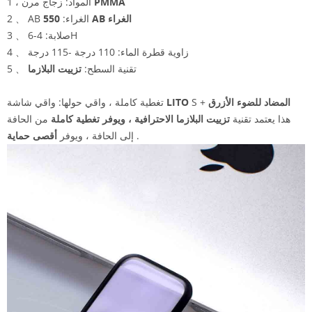
PMMA
1 ، المواد: زجاج مرن
550 AB الغراء
2 、 AB الغراء:
3 、 صلابة: 4-6H
4 、 زاوية قطرة الماء: 110 درجة -115 درجة
5 、 تقنية السطح:
تزييت البلازما
المضاد للضوء الأزرق
S +
LITO
تغطية كاملة ، واقي حولها: واقي شاشة
هذا يعتمد تقنية
تزييت البلازما الاحترافية ، ويوفر
تغطية كاملة
من الحافة
.
إلى الحافة ، ويوفر
أقصى حماية