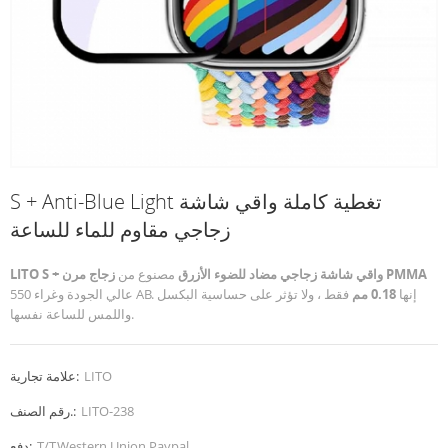
S + Anti-Blue Light تغطية كاملة واقي شاشة
زجاجي مقاوم للماء للساعة
زجاج مرن PMMA
S + واقي شاشة زجاجي مضاد للضوء الأزرق
مصنوع من
LITO
عالي الجودة وغراء 550 AB. إنها
0.18 مم
فقط ، ولا تؤثر على حساسية البكسل
واللمس للساعة نفسها.
LITO
علامة تجارية:
LITO-238
رقم الصنف.:
T/T,Western Union,Paypal
دفع: