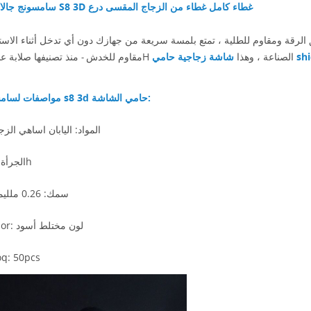
سامسونج جالاكسي S8 3D غطاء كامل غطاء من الزجاج المقسى درع
ي shiel
منذ تصنيفها صلابة عالية 9H الصناعة ، وهذا
شاشة زجاجية
مقاوم للخدش
-
مواصفات لسامسونج s8 3d حامي الشاشة:
1. المواد: اليابان اساهي الزج
2. الجرأة: 9h
3. سمك: 0.26 ملليمتر
4.Color: لون مختلط
أسود
q: 50pcs