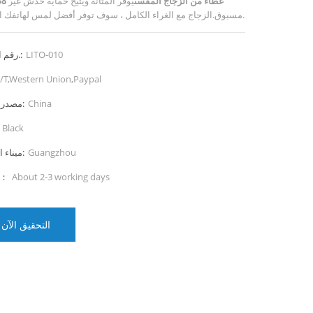
غطاء من الزجاج المقسى
يوفر المتانة ويتيح حماية خدش غير
S8
مسبوق.الزجاج مع الغراء الكامل ، سوف توفر أفضل لمس لهاتفك الخلوي.
LITO-010
رقم الصنف.:
/T,Western Union,Paypal
China
مصدر المنتج:
Black
Guangzhou
ميناء الشحن:
About 2-3 working days
المهلة：
التحقيق الآن