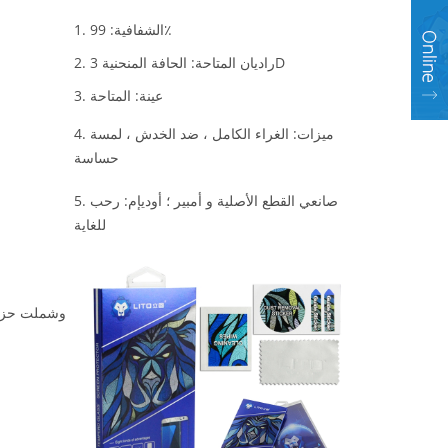
1. الشفافية: 99٪
2. راديان المتاحة: الحافة المنحنية 3D
3. عينة: المتاحة
4. ميزات: الغراء الكامل ، ضد الخدش ، لمسة
حساسة
5. صانعي القطع الأصلية و أمبير ؛ أوديإم: رحب
للغاية