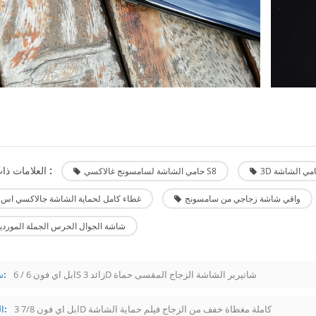
العلامات ذات الصلة :
حامي الشاشة لسامسونج غالاكسي S8
واقي شاشة زجاجي من سامسونج
غطاء كامل لحماية الشاشة جالاكسي اس 8
شاشة الجوال الحرس الجملة الموردي
ابل اي فون 6 / 6S زائد 3D شاتيربر الشاشة الزجاج المقسى حماة
سابق:
ابل اي فون 7/8 3D كاملة مغطاة خفف من الزجاج فيلم حماية الشاشة
التالى: