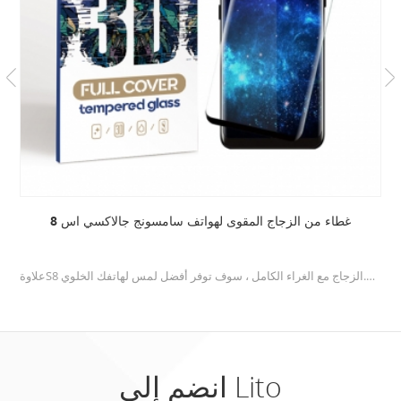
غطاء من الزجاج المقوى لهواتف سامسونج جالاكسي اس 8
علاوةS8 غطاء من الزجاج المقسىيوفر المتانة ويتيح حماية خدش غير مسبوق.الزجاج مع الغراء الكامل ، سوف توفر أفضل لمس لهاتفك الخلوي.
انضم إلى Lito