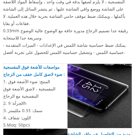
البنفسجية ، لا يلزم لصقها بدقة في وقت واحد ، وإسقاط المواد اللاصقة
على الشاشة ووضع واقي الشاشة عليها ، ثم ينتشر السائل إلى الشاشة
بأكملها ، ويمكنك ضبط موقف حامي الشاشة بحرية خلال هذه العملية. لا
فقاعات أو بقايا.
0.33mm رقيقة جدا تصميم الزجاج مدورة حافة مع الوضوح عالية الوضوح
وسريعة جدا للاستجابة.
يمكنك ضبط حساسية شاشة اللمس في الإعدادات - الميزات المتقدمة -
حساسية اللمس - وتشغيل حساسية اللمس للحصول على تجربة أفضل.
مواصفات للأشعة فوق البنفسجية
:
ضوء لاصق كامل خفف من الزجاج
1. المنتج: ضوء الأشعة فوق
البنفسجية ، لاصق الأشعة فوق
البنفسجية مع الزجاج
2. الجرأة: 9h
3. سمك: 0.33 ملليمتر
4. اللون: شفاف
5.Moq: 50pcs
مزيد من التفاصيل عن واقي الشاشة