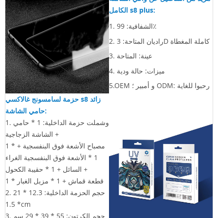
الكامل s8 plus:
1. الشفافية: 99٪
2. راديان المتاحة: 3D كاملة المغطاة
3. عينة: المتاحة
4. ميزات: حالة ودية
5.OEM و أمبير ؛ ODM: رحبوا للغاية
حزمة لسامسونج غالاكسي s8 زائد
حامي الشاشة:
1. وشملت حزمة الداخلية: 1 * حامي
الشاشة الزجاجية +
1 * مصباح الأشعة فوق البنفسجية +
1 * الأشعة فوق البنفسجية الغراء
السائل + 1 * حقيبة الكحول +
1 * قطعة قماش + 1 * مزيل الغبار
2. حجم الحزمة الداخلية: 12.3 * 21
* 1.5cm
3. حجم الكرتون: 55 * 39 * 29
سم