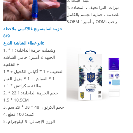
3. عينة: قبلت
4. ميزات: الترا نحيف ، المضادة
للصدمة ، حماية الجسم بالكامل
5.OEM و أمبير ؛ ODM: رحب
حزمة لسامسونج غالاكسي ملاحظة
8/9
غطاء الشاشة الدرع:
نانو
1. وشملت حزمة الداخلية: 1 *
الجبهة & أمبير ؛ حامي الشاشة
الخلفية +
1 * القضيب +
1 * أكياس الكحول +
1 * القماش
+ 1 * مزيل الغبار
+ 1 * بطاقة سكراتش
2. حجم الحزمة الداخلية:
22.1 *
10.5 * 1.5CM
3. حجم الكرتون: 48 * 38 * 29
سم
4. كمية: 100 قطع
5. الوزن الإجمالي: 9 كيلوجرام