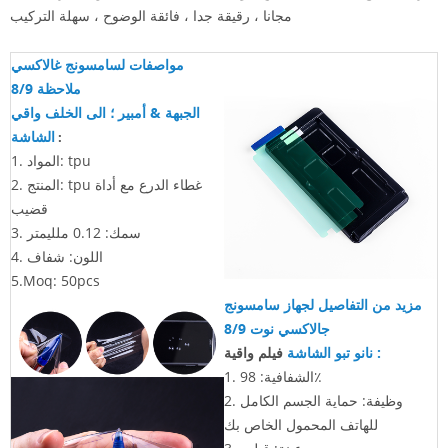
مجانا ، رقيقة جدا ، فائقة الوضوح ، سهلة التركيب
مواصفات لسامسونج غالاكسي
ملاحظة 8/9
الجبهة & أمبير ؛ الى الخلف
واقي
الشاشة
:
1. المواد: tpu
2. المنتج: tpu غطاء الدرع مع أداة
قضيب
3. سمك: 0.12 ملليمتر
4. اللون: شفاف
5.Moq: 50pcs
مزيد من التفاصيل لجهاز سامسونج
جالاكسي نوت 8/9
:
نانو تبو الشاشة
فيلم واقية
1. الشفافية: 98٪
2. وظيفة: حماية الجسم الكامل
للهاتف المحمول الخاص بك