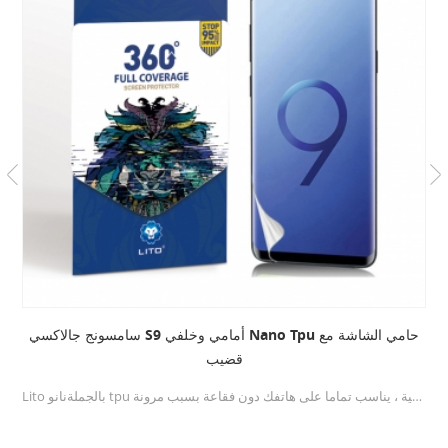
سامسونج جالاكسي S9 أمامي وخلفي Nano Tpu حامي الشاشة مع
قضيب
Lito بالجملةنانو tpu حامي الشاشةبأسعار تنافسية ، يناسب تماما على هاتفك دون فقاعة بسبب مرونة Nano Hydrogel.