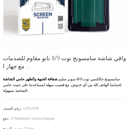
واقي شاشة سامسونج نوت 8/9 نانو مقاوم للصدمات
مع جهاز ا ...
سامسونج جالكسي نوت 8/9 سوبر سليم
شفافة الجبهة والظهر حامي الشاشة
لحمايتنا الهاتف كله من أي خدوش. مع قضيب سهلة لمساعدتنا على تثبيت حامي
الشاشة بسهولة.
LITO-078
رقم الصنف.:
T/T,Western Union,Paypal
دفع:
China
مصدر المنتج: