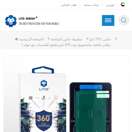
فهرس
عينات مجانية
طلب اقتباس
>
>
>
نانو TPU حامي
سلسلة حامي الشاشة
الصفحة الرئيسية
واقي شاشة سامسونج نوت 8/9 نانو مقاوم للصدمات مع جهاز ا ...