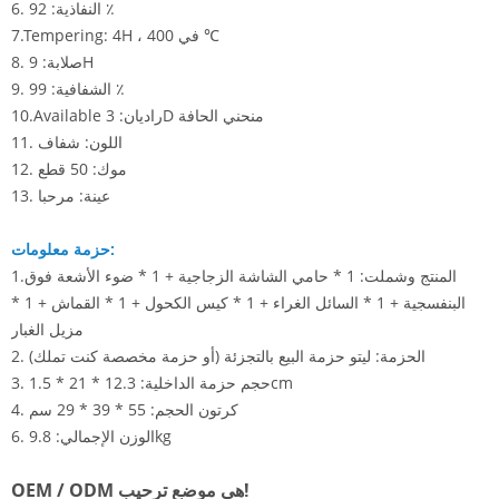
6. النفاذية: 92 ٪
7.Tempering: 4H ، في 400 ℃
8. صلابة: 9H
9. الشفافية: 99 ٪
10.Available راديان: 3D منحني الحافة
11. اللون: شفاف
12. موك: 50 قطع
13. عينة: مرحبا
حزمة معلومات:
1.المنتج وشملت: 1 * حامي الشاشة الزجاجية
+ 1 * ضوء الأشعة فوق
البنفسجية + 1 * السائل الغراء
+ 1 * كيس الكحول + 1 * القماش
+ 1 *
مزيل الغبار
2. الحزمة: ليتو حزمة البيع بالتجزئة
(أو حزمة مخصصة كنت تملك)
3. حجم حزمة الداخلية: 12.3 * 21 * 1.5cm
4. كرتون الحجم: 55 * 39 * 29 سم
6. الوزن الإجمالي: 9.8kg
OEM / ODM هي موضع ترحيب!