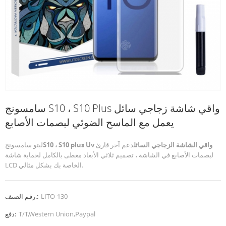
سامسونج S10 ، S10 Plus واقي شاشة زجاجي سائل
يعمل مع الماسح الضوئي لبصمات الأصابع
S10 ، S10 plus Uv واقي الشاشة الزجاجي السائل
دعم آخر قارئ
ليتو سامسونج
لبصمات الأصابع في الشاشة ، تصميم ثلاثي الأبعاد مغطى بالكامل لحماية شاشة
LCD الخاصة بك بشكل مثالي.
LITO-130
رقم الصنف.:
T/T,Western Union,Paypal
دفع: