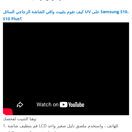
كيف تقوم بتثبيت واقي الشاشة الزجاجي السائل UV على Samsung S10،
S10 Plus؟
وهنا التثبيت لفحصك:
1. قم بتنظيف شاشة LCD للهاتف ، واستخدم ملصق دليل صغير واحد