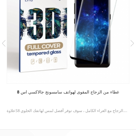
غطاء من الزجاج المقوى لهواتف سامسونج جالاكسي اس 8
علاوةS8 غطاء من الزجاج المقسىيوفر المتانة ويتيح حماية خدش غير مسبوق.الزجاج مع الغراء الكامل ، سوف توفر أفضل لمس لهاتفك الخلوي.