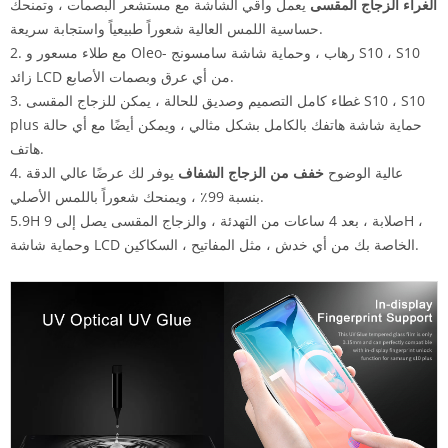
الغراء الزجاج المقسى
يعمل واقي الشاشة مع مستشعر البصمات ، وتمنحك
حساسية اللمس العالية شعوراً طبيعياً واستجابة سريعة.
2. مع طلاء مسعور و Oleo- رهاب ، وحماية شاشة سامسونج S10 ، S10
زائد LCD من أي عرق وبصمات الأصابع.
غطاء كامل التصميم وصديق للحالة ، يمكن للزجاج المقسى S10 ، S10
3.
plus حماية شاشة هاتفك بالكامل بشكل مثالي ، ويمكن أيضًا مع أي حالة
هاتف.
4. عالية الوضوح
خفف من الزجاج الشفاف
يوفر لك عرضًا عالي الدقة
بنسبة 99٪ ، ويمنحك شعوراً باللمس الأصلي.
5.9H صلابة ، بعد 4 ساعات من التهدئة ، والزجاج المقسى يصل إلى 9H ،
وحماية شاشة LCD الخاصة بك من أي خدش ، مثل المفاتيح ، السكاكين.