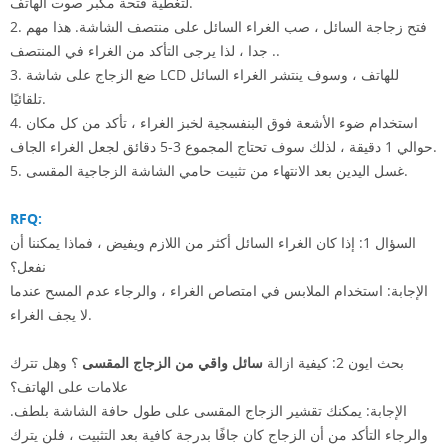
لتغطية فتحة مكبر صوت الهاتف.
2. فتح زجاجة السائل ، صب الغراء السائل على منتصف الشاشة. هذا مهم
جدا ، لذا يرجى التأكد من الغراء في المنتصف ..
3. ضع الزجاج على شاشة LCD للهاتف ، وسوف ينتشر الغراء السائل
تلقائيًا.
4. استخدام ضوء الأشعة فوق البنفسجية لخبز الغراء ، تأكد من كل مكان
حوالي 1 دقيقة ، لذلك سوف تحتاج المجموع 3-5 دقائق لجعل الغراء الجاف.
5. غسل اليدين بعد الانتهاء من تثبيت حامي الشاشة الزجاجية المقسى.
RFQ:
السؤال 1: إذا كان الغراء السائل أكثر من اللازم ويفيض ، فماذا يمكننا أن
نفعل؟
الإجابة: استخدام الملابس في امتصاص الغراء ، والرجاء عدم المسح عندما
لا يجف الغراء.
بحث
ايون 2: كيفية ازالة
سائل واقي من الزجاج المقسى
؟ وهل تترك
علامات على الهاتف؟
الإجابة: يمكنك تقشير الزجاج المقسى على طول حافة الشاشة بلطف.
والرجاء التأكد من أن الزجاج كان جافًا بدرجة كافية بعد التثبيت ، فلن يترك