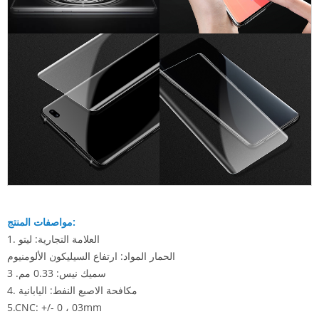
مواصفات المنتج:
1. العلامة التجارية: ليتو
الحمار المواد: ارتفاع السيليكون الألومنيوم
.سميك
نيس: 0.33 مم
3
4. مكافحة الاصبع النفط: اليابانية
5.CNC: +/- 0 ،
03mm