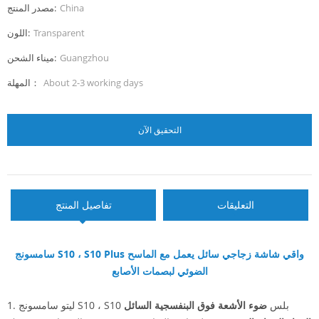
China
مصدر المنتج:
Transparent
اللون:
Guangzhou
ميناء الشحن:
About 2-3 working days
المهلة：
التحقيق الآن
التعليقات
تفاصيل المنتج
سامسونج S10 ، S10 Plus واقي شاشة زجاجي سائل يعمل مع الماسح
الضوئي لبصمات الأصابع
ليتو سامسونج S10 ، S10 بلس
ضوء الأشعة فوق البنفسجية السائل
1.