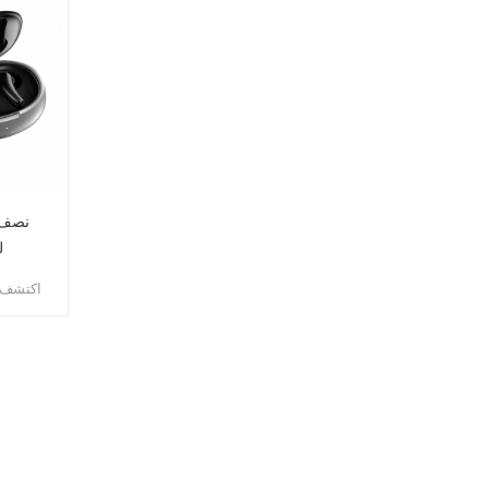
دا
اكتشف ا
T12