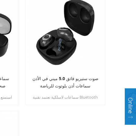
صوت ستيريو فائق 5.0 ميني في الأذن
سماعات أذن بلوتوث للرياضة
صحي
سماعات لاسلكية تعتمد تقنية Bluetooth
استمتع ب
5. 0 لضمان اتصال مستقر وناقل سلس
بسرعات عالية ومسافات طويلة مع
يمكنك 
استهلاك منخفض. تمتع بتجربة فائقة
أعمق صو
المتانة وتقنية غشائية عالية الاهتزاز
وصوت ستيريو ثلاثي الأبعاد لا مثيل له.
لضمان صوت رائع حقًا.