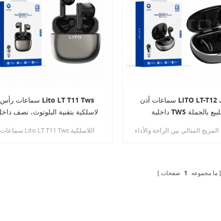
سماعات أذن LITO LT-T12 نصف
سماعات رأس Lito LT T11 Tws
خلية TWS للبيع بالجملة
لاسلكية بتقنية البلوتوث، نصف داخ
الأذن، متوفرة للبيع بالجملة
لمزيج المثالي بين الراحة والأداء
سماعات Lito LT T11 Tws اللاسلكية
والحرية اللاسلكية معسماعات LITO LT-
بتقنية البلوتوث هي سماعات شبه داخلي
 نصف داخل الأذن TWS.
مزودة بتقنية البلوتوث، مع اتصال سهل
أسعارها مناسبة للشراء بالجملة، وهي
مناسبة للمستهلكين الذين يبحثون عن
ما مجموعه
1
صفحات
تجربة ارتداء مريحة وجودة صوت عالية.