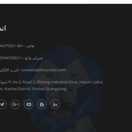
اتص
هاتف : +86-13544370021
شيرلي وانج :
+8613544370021
snowma@litoscreen.com
البريد الإلكتروني :
n, Nanhai District, Foshan,Guangdong