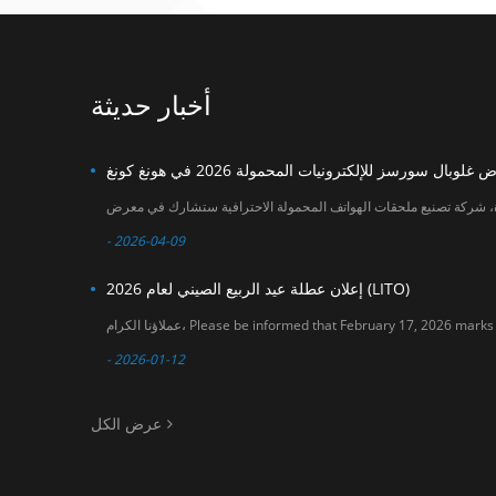
within January 2026
جديدة للتعاون في
. Our sales team will
سوق ملحقات الهواتف
do their best to
المحمولة. التاريخ: 18-
assist you before
21 أبريل 2026 المكان:
and after the
معرض آسيا وورلد
أخبار حديثة
holiday period. We
إكسبو (القاعة 3 و6)
sincerely appreciate
رقم الجناح: 6U20
your understanding
and support. If you
have any questions
or need assistance
with order planning,
please feel free to
- 2026-04-09
contact us. Thank
you for your
إعلان عطلة عيد الربيع الصيني لعام 2026 (LITO)
continued trust in
LITO. LITO Team
- 2026-01-12
عرض الكل