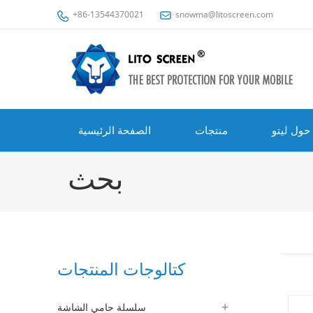
+86-13544370021
snowma@litoscreen.com
حول ليتو
منتجات
الصفحة الرئيسية
بحث
كتالوجات المنتجات
سلسلة حامي الشاشة