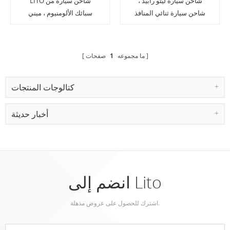
شاحن سيارة ليتو رابيد ،
LITO شاحن سيارة من
شاحن سيارة ثنائي المنافذ
سبائك الألومنيوم ، ميني
QC3.0 + 2.4A للهاتف
2.4A مزدوج شاحن سيارة
المحمول ، الجهاز اللوحي
USB محول
ما مجموعه
1
صفحات
كتالوجات المنتجات
أخبار حديثة
انضم إلى Lito
اشترك للحصول على عروض مذهلة.