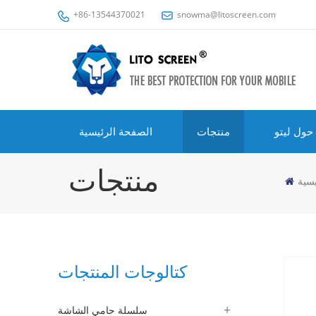
+86-13544370021
snowma@litoscreen.com
حول ليتو
منتجات
الصفحة الرئيسية
منتجات
يسية
كتالوجات المنتجات
سلسلة حامي الشاشة