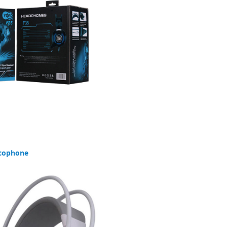
لمزيد من الصور السلكية pcer الألعا