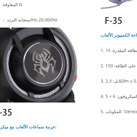
المعاوقة: 32 Ω
استجابة التردد ： 20Hz-20،000Hz
1.
2.
 2.3m ± 0.2m
3.
4.
Stereoφ3.5
5.
حزمة سماعات الألعاب مع ميكروفون: