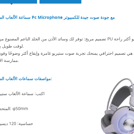
سماعة الألعاب السلكية Pc Microphone مع جودة صوت جيدة للكمبيوتر
تصميم مريح: توفر لك وسائد الأذن من الجلد الناعم المصنوع من جلد PU وذات الحجم الكبير بيئة عزل للصوت. تصميم خفيف الوزن هو
لوقت طويل يرتدي.
هي تصميم احترافي يمنحك تجربة صوت ستيريو غامرة وإيقاع أكثر وضوحًا وقوة أ
ممارسة الألعاب.
مواصفات سماعات الألعاب السلكية:
اكتب: سماعة الألعاب ستير
المتحدث: φ50mm
حساسية: 120 ديسيبل