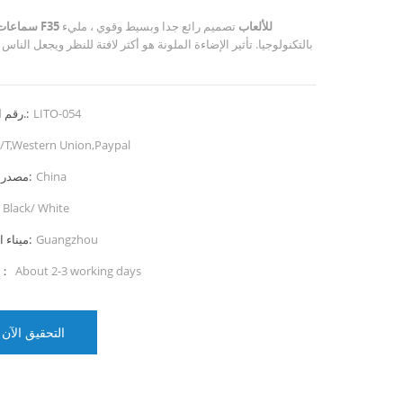
سماعات رأس F35 للألعاب
تصميم رائع جدا وبسيط وقوي ، مليء
بالتكنولوجيا. تأثير الإضاءة الملونة هو أكثر لافتة للنظر ويجعل الناس
LITO-054
رقم الصنف.:
/T,Western Union,Paypal
China
مصدر المنتج:
Black/ White
Guangzhou
ميناء الشحن:
About 2-3 working days
المهلة：
التحقيق الآن