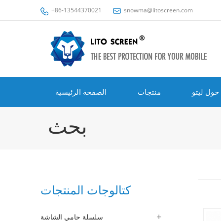
+86-13544370021
snowma@litoscreen.com
حول ليتو
منتجات
الصفحة الرئيسية
بحث
كتالوجات المنتجات
سلسلة حامي الشاشة