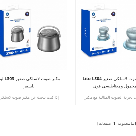
Lito LS04 مكبر صوت لاسلكي صغير
ليتو LS03 مكبر صوت
حمول ومغناطيسي قوي
للسفر
تجربة الصوت المثالية مع مكبر
إذا كنت تبحث عن مكبر صوت لاسلكي
 اللاسلكي الصغير المغناطيسي
يجمع بين جودة الصوت الفائقة والتصمي
المحمول Lito LS04 . تجمع هذه السماعة
المحمول، فإن مكبر الصوت اللاسلكي
مجة بين التكنولوجيا المتطورة
الصغير LS03 هو الخيار الأمثل.
م العملي لتوفير جودة صوت فائقة
ما مجموعه
1
صفحات
أينما ذهبت.