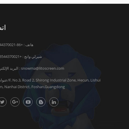
اتص
هاتف : +86-13544370021
شيرلي وانج :
+8613544370021
snowma@litoscreen.com
البريد الإلكتروني :
n, Nanhai District, Foshan,Guangdong