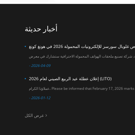
within January 2026
جديدة للتعاون في
. Our sales team will
سوق ملحقات الهواتف
do their best to
المحمولة. التاريخ: 18-
assist you before
21 أبريل 2026 المكان:
and after the
معرض آسيا وورلد
أخبار حديثة
holiday period. We
إكسبو (القاعة 3 و6)
sincerely appreciate
رقم الجناح: 6U20
your understanding
and support. If you
have any questions
or need assistance
with order planning,
please feel free to
- 2026-04-09
contact us. Thank
you for your
إعلان عطلة عيد الربيع الصيني لعام 2026 (LITO)
continued trust in
LITO. LITO Team
- 2026-01-12
عرض الكل