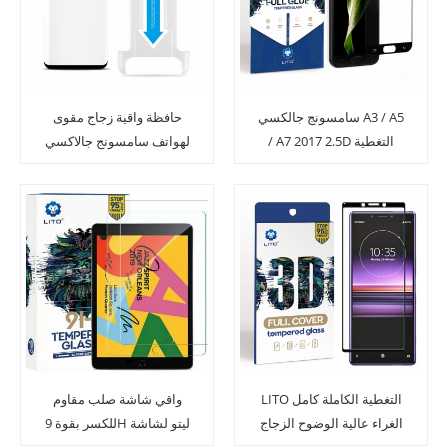
سامسونج جالكسي A3 / A5
حافظة واقية زجاج مقوى
/ A7 2017 2.5D التغطية
لهواتف سامسونج جالاكسي
الكاملة خفف زجاج الشاشة
اس 8 ايدج مع جهاز اقرع
حامي
LITO التغطية الكاملة كامل
واقي شاشة صلب مقاوم
الغراء عالية الوضوح الزجاج
للكسر بقوة 9H ليتو لشاشة
المقسى حامي الشاشة
آيباد 10.2 إنش 2019