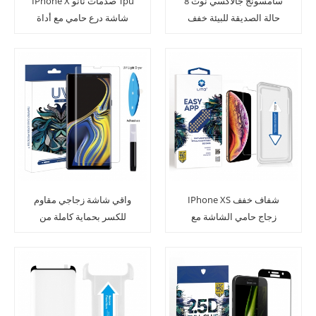
سامسونج جالاكسي نوت 8
IPhone X صدمات نانو Tpu
حالة الصديقة للبيئة خفف
شاشة درع حامي مع أداة
زجاج الشاشة
التطبيق
IPhone XS شفاف خفف
واقي شاشة زجاجي مقاوم
زجاج حامي الشاشة مع
للكسر بحماية كاملة من
سهولة التركيب
الزجاج المقوي