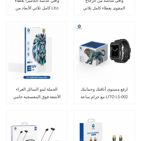
واقي شاشة من الزجاج
واقي عدسة الكاميرا بغطاء
المقوى بغطاء كامل ثلاثي
كامل ثلاثي الأبعاد من Lito
الأبعاد من Lito لهاتف
مع أداة توزيع لسلسلة
Samsung Galaxy S24
Samsung Galaxy S24 Plus
ارفع مستوى أناقتك وحمايتك
الجملة ليتو السائل الغراء
مع حزام ساعة LITO LS-002
الأشعة فوق البنفسجية حامي
الشاشة الزجاجية لسامسونج
S24