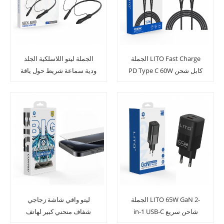
الجملة LITO Fast Charge
الجملة ليتو اللاسلكية الجلد
PD Type C 60W كابل شحن
ودية سماعة شريط حول ياقة
البيانات المنسوج
الملابس
الجملة LITO 65W GaN 2-
ليتو واقي شاشة زجاجي
in-1 USB-C شاحن سريع
شفاف منحني كبير لهاتف
آيفون