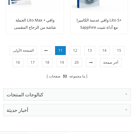
واقي عدسة الكاميرا Lito S+
الجملة Lito Max + واقي
Sapphire مع أداة تثبيت
شاشة من الزجاج المقسى
سهلة لسلسلة iPhone 15
مع أداة تطبيق سهلة
لموديلات iPad
15
14
13
12
11
الصفحة الأولى
آخر صفحة
20
19
18
17
16
ما مجموعه
32
صفحات
كتالوجات المنتجات
أخبار حديثة