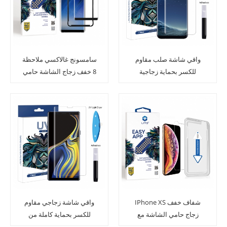
واقي شاشة صلب مقاوم
سامسونج غالاكسي ملاحظة
للكسر بحماية زجاجية
8 خفف زجاج الشاشة حامي
سامسونج جالكسي اس 8
كامل لاصق مع قضيب
IPhone XS شفاف خفف
واقي شاشة زجاجي مقاوم
زجاج حامي الشاشة مع
للكسر بحماية كاملة من
سهولة التركيب
الزجاج المقوي