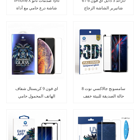
ابل اي فون 6 / 6S زائد 3D
IPhone X صدمات نانو Tpu
شاتيربر الشاشة الزجاج
شاشة درع حامي مع أداة
المقسى حماة
التطبيق
سامسونج جالاكسي نوت 8
اي فون 9 كريستال شفاف
حالة الصديقة للبيئة خفف
الهاتف المحمول حامي
زجاج الشاشة
الشاشة الزجاج المقسى